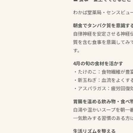
わかば堂薬局・センスビュ
朝食でタンパク質を意識す
自律神経を安定させる神経
質を含む食事を意識してみ
す。
4月の旬の食材を活かす
・たけのこ：食物繊維が豊
・新玉ねぎ：血流をよくす
・アスパラガス：疲労回復
胃腸を温める飲み物・食べ
白湯や温かいスープを朝一
一気飲みする習慣のある方
生活リズムを整える